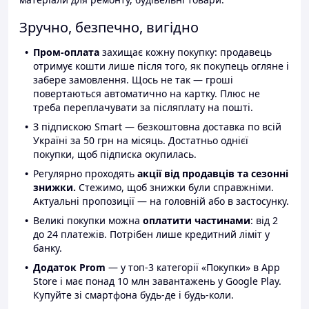
Зручно, безпечно, вигідно
Пром-оплата
захищає кожну покупку: продавець
отримує кошти лише після того, як покупець огляне і
забере замовлення. Щось не так — гроші
повертаються автоматично на картку. Плюс не
треба переплачувати за післяплату на пошті.
З підпискою Smart — безкоштовна доставка по всій
Україні за 50 грн на місяць. Достатньо однієї
покупки, щоб підписка окупилась.
Регулярно проходять
акції від продавців та сезонні
знижки.
Стежимо, щоб знижки були справжніми.
Актуальні пропозиції — на головній або в застосунку.
Великі покупки можна
оплатити частинами
: від 2
до 24 платежів. Потрібен лише кредитний ліміт у
банку.
Додаток Prom
— у топ-3 категорії «Покупки» в App
Store і має понад 10 млн завантажень у Google Play.
Купуйте зі смартфона будь-де і будь-коли.