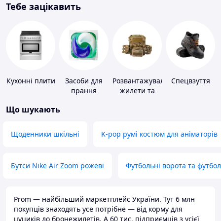
Тебе зацікавить
Кухонні плити
Засоби для
Розвантажувальні
Спецвзуття
прання
жилети та
плитоноски
Що шукають
без плит
Щоденники шкільні
K-pop румі костюм для аніматорів
Бутси Nike Air Zoom рожеві
Футбольні ворота та футбо
Prom — найбільший маркетплейс України. Тут 6 млн
покупців знаходять усе потрібне — від корму для
цуциків до бронежилетів. А 60 тис. підприємців з усієї