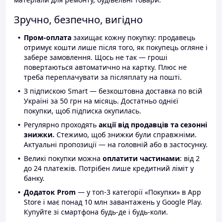
Зручно, безпечно, вигідно
Пром-оплата
захищає кожну покупку: продавець
отримує кошти лише після того, як покупець огляне і
забере замовлення. Щось не так — гроші
повертаються автоматично на картку. Плюс не
треба переплачувати за післяплату на пошті.
З підпискою Smart — безкоштовна доставка по всій
Україні за 50 грн на місяць. Достатньо однієї
покупки, щоб підписка окупилась.
Регулярно проходять
акції від продавців та сезонні
знижки.
Стежимо, щоб знижки були справжніми.
Актуальні пропозиції — на головній або в застосунку.
Великі покупки можна
оплатити частинами
: від 2
до 24 платежів. Потрібен лише кредитний ліміт у
банку.
Додаток Prom
— у топ-3 категорії «Покупки» в App
Store і має понад 10 млн завантажень у Google Play.
Купуйте зі смартфона будь-де і будь-коли.