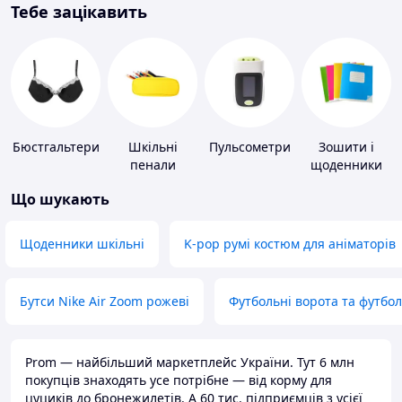
Тебе зацікавить
Бюстгальтери
Шкільні
Пульсометри
Зошити і
пенали
щоденники
Що шукають
Щоденники шкільні
K-pop румі костюм для аніматорів
Бутси Nike Air Zoom рожеві
Футбольні ворота та футбо
Prom — найбільший маркетплейс України. Тут 6 млн
покупців знаходять усе потрібне — від корму для
цуциків до бронежилетів. А 60 тис. підприємців з усієї