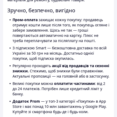
Зручно, безпечно, вигідно
Пром-оплата
захищає кожну покупку: продавець
отримує кошти лише після того, як покупець огляне і
забере замовлення. Щось не так — гроші
повертаються автоматично на картку. Плюс не
треба переплачувати за післяплату на пошті.
З підпискою Smart — безкоштовна доставка по всій
Україні за 50 грн на місяць. Достатньо однієї
покупки, щоб підписка окупилась.
Регулярно проходять
акції від продавців та сезонні
знижки.
Стежимо, щоб знижки були справжніми.
Актуальні пропозиції — на головній або в застосунку.
Великі покупки можна
оплатити частинами
: від 2
до 24 платежів. Потрібен лише кредитний ліміт у
банку.
Додаток Prom
— у топ-3 категорії «Покупки» в App
Store і має понад 10 млн завантажень у Google Play.
Купуйте зі смартфона будь-де і будь-коли.