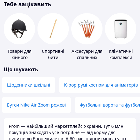
Тебе зацікавить
Товари для
Спортивні
Аксесуари для
Кліматичні
кінного
бити
спальних
комплекси
спорту
мішків,
Що шукають
карематів та
наметів
Щоденники шкільні
K-pop румі костюм для аніматорів
Бутси Nike Air Zoom рожеві
Футбольні ворота та футбо
Prom — найбільший маркетплейс України. Тут 6 млн
покупців знаходять усе потрібне — від корму для
цуциків до бронежилетів. А 60 тис. підприємців з усієї