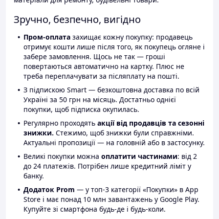
Зручно, безпечно, вигідно
Пром-оплата
захищає кожну покупку: продавець
отримує кошти лише після того, як покупець огляне і
забере замовлення. Щось не так — гроші
повертаються автоматично на картку. Плюс не
треба переплачувати за післяплату на пошті.
З підпискою Smart — безкоштовна доставка по всій
Україні за 50 грн на місяць. Достатньо однієї
покупки, щоб підписка окупилась.
Регулярно проходять
акції від продавців та сезонні
знижки.
Стежимо, щоб знижки були справжніми.
Актуальні пропозиції — на головній або в застосунку.
Великі покупки можна
оплатити частинами
: від 2
до 24 платежів. Потрібен лише кредитний ліміт у
банку.
Додаток Prom
— у топ-3 категорії «Покупки» в App
Store і має понад 10 млн завантажень у Google Play.
Купуйте зі смартфона будь-де і будь-коли.