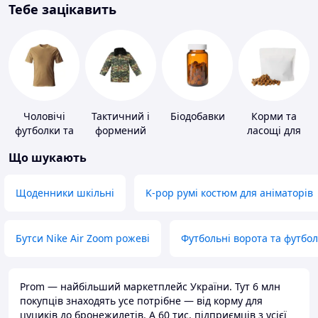
Тебе зацікавить
Чоловічі
Тактичний і
Біодобавки
Корми та
футболки та
формений
ласощі для
майки
одяг
домашніх
Що шукають
тварин і
птахів
Щоденники шкільні
K-pop румі костюм для аніматорів
Бутси Nike Air Zoom рожеві
Футбольні ворота та футбо
Prom — найбільший маркетплейс України. Тут 6 млн
покупців знаходять усе потрібне — від корму для
цуциків до бронежилетів. А 60 тис. підприємців з усієї