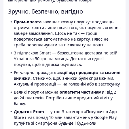
Зручно, безпечно, вигідно
Пром-оплата
захищає кожну покупку: продавець
отримує кошти лише після того, як покупець огляне і
забере замовлення. Щось не так — гроші
повертаються автоматично на картку. Плюс не
треба переплачувати за післяплату на пошті.
З підпискою Smart — безкоштовна доставка по всій
Україні за 50 грн на місяць. Достатньо однієї
покупки, щоб підписка окупилась.
Регулярно проходять
акції від продавців та сезонні
знижки.
Стежимо, щоб знижки були справжніми.
Актуальні пропозиції — на головній або в застосунку.
Великі покупки можна
оплатити частинами
: від 2
до 24 платежів. Потрібен лише кредитний ліміт у
банку.
Додаток Prom
— у топ-3 категорії «Покупки» в App
Store і має понад 10 млн завантажень у Google Play.
Купуйте зі смартфона будь-де і будь-коли.