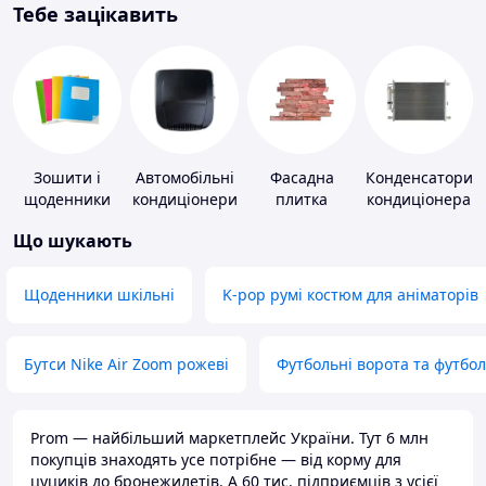
Тебе зацікавить
Зошити і
Автомобільні
Фасадна
Конденсатори
щоденники
кондиціонери
плитка
кондиціонера
Що шукають
Щоденники шкільні
K-pop румі костюм для аніматорів
Бутси Nike Air Zoom рожеві
Футбольні ворота та футбо
Prom — найбільший маркетплейс України. Тут 6 млн
покупців знаходять усе потрібне — від корму для
цуциків до бронежилетів. А 60 тис. підприємців з усієї