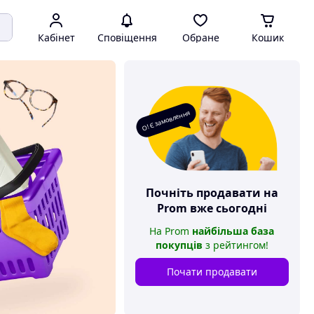
Кабінет
Сповіщення
Обране
Кошик
О! Є замовлення
Почніть продавати на
Prom
вже сьогодні
На
Prom
найбільша база
покупців
з рейтингом
!
Почати продавати