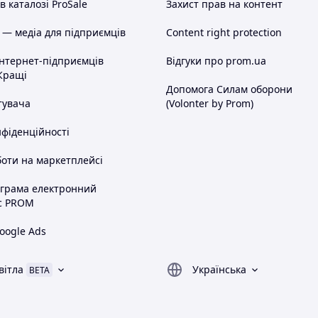
 каталозі ProSale
Захист прав на контент
 — медіа для підприємців
Content right protection
інтернет-підприємців
Відгуки про prom.ua
Кращі
Допомога Силам оборони
тувача
(Volonter by Prom)
нфіденційності
оти на маркетплейсі
ограма електронний
с PROM
oogle Ads
вітла
Українська
BETA