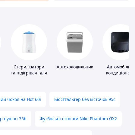
Стерилізатори
Автохолодильники
Автомобільні
та підігрівачі для
кондиціонер
дитячого
харчування
ий чохол на Hot 60i
Бюстгальтер без кісточок 95с
ер пушап 75b
Футбольні стоноги Nike Phantom GX2