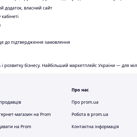
й додаток, власний сайт
 кабінеті
в
ще до підтвердження замовлення
 і розвитку бізнесу. Найбільший маркетплейс України — для міл
Про нас
 продавців
Про prom.ua
тернет-магазин
на Prom
Робота в prom.ua
авати на Prom
Контактна інформація