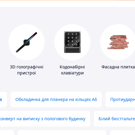
3D голографічні
Кодонабірні
Фасадна плитка
пристрої
клавіатури
в
Обкладинка для планера на кільцях А6
Протиударн
нверт на виписку з пологового будинку
Білий бюстгальт