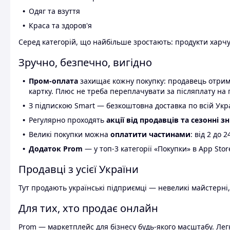
Одяг та взуття
Краса та здоров'я
Серед категорій, що найбільше зростають: продукти харчув
Зручно, безпечно, вигідно
Пром-оплата
захищає кожну покупку: продавець отриму
картку. Плюс не треба переплачувати за післяплату на 
З підпискою Smart — безкоштовна доставка по всій Украї
Регулярно проходять
акції від продавців та сезонні з
Великі покупки можна
оплатити частинами
: від 2 до 
Додаток Prom
— у топ-3 категорії «Покупки» в App Stor
Продавці з усієї України
Тут продають українські підприємці — невеликі майстерні,
Для тих, хто продає онлайн
Prom — маркетплейс для бізнесу будь-якого масштабу. Легк