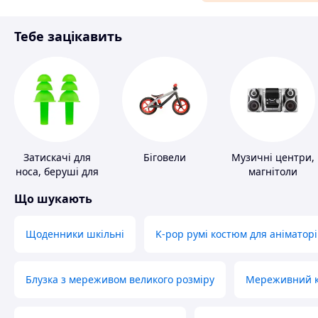
Матеріали для ремонту
Тебе зацікавить
Спорт і відпочинок
Затискачі для
Біговели
Музичні центри,
носа, беруші для
магнітоли
плавання
Що шукають
Щоденники шкільні
K-pop румі костюм для аніматорі
Блузка з мереживом великого розміру
Мереживний ко