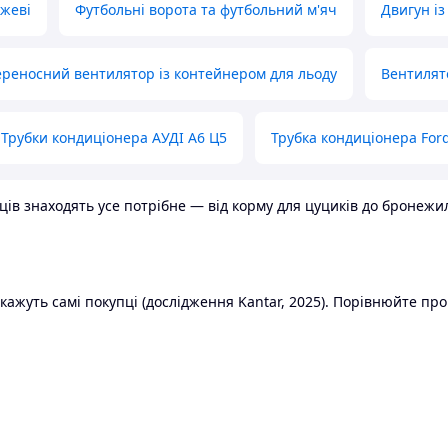
ожеві
Футбольні ворота та футбольний м'яч
Двигун із
реносний вентилятор із контейнером для льоду
Вентилят
Трубки кондиціонера АУДІ А6 Ц5
Трубка кондиціонера Ford
в знаходять усе потрібне — від корму для цуциків до бронежилет
ажуть самі покупці (дослідження Kantar, 2025). Порівнюйте пропо