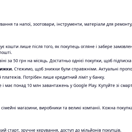
ання та напої, зоотовари, інструменти, матеріали для ремонту,
є кошти лише після того, як покупець огляне і забере замовл
пошті.
ні за 50 грн на місяць. Достатньо однієї покупки, щоб підписка
нижки.
Стежимо, щоб знижки були справжніми. Актуальні пропози
24 платежів. Потрібен лише кредитний ліміт у банку.
e і має понад 10 млн завантажень у Google Play. Купуйте зі смар
 сімейні магазини, виробники та великі компанії. Кожна покупка
ий старт, зручне керування, доступ до мільйонів покупців.