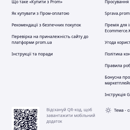
Що таке «Купити з Prom»
Просування в
Як купувати з Пром-оплатою
Sprava.prom
Рекомендації з безпечних покупок
Премія для 
Ecommerce.
Перевірка на приналежність сайту до
платформи prom.ua
Угода корис
Інструкції та поради
Політика ко
Правила роб
Бонусна пр
маркетплей
Інструкція G
Відскануй QR-код, щоб
Тема
-
с
завантажити мобільний
додаток