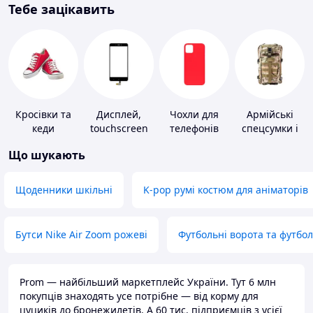
Тебе зацікавить
Кросівки та
Дисплей,
Чохли для
Армійські
кеди
touchscreen
телефонів
спецсумки і
для телефонів
рюкзаки
Що шукають
Щоденники шкільні
K-pop румі костюм для аніматорів
Бутси Nike Air Zoom рожеві
Футбольні ворота та футбо
Prom — найбільший маркетплейс України. Тут 6 млн
покупців знаходять усе потрібне — від корму для
цуциків до бронежилетів. А 60 тис. підприємців з усієї