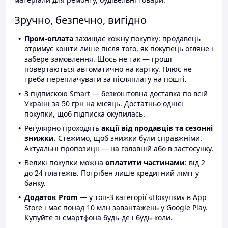
Зручно, безпечно, вигідно
Пром-оплата
захищає кожну покупку: продавець
отримує кошти лише після того, як покупець огляне і
забере замовлення. Щось не так — гроші
повертаються автоматично на картку. Плюс не
треба переплачувати за післяплату на пошті.
З підпискою Smart — безкоштовна доставка по всій
Україні за 50 грн на місяць. Достатньо однієї
покупки, щоб підписка окупилась.
Регулярно проходять
акції від продавців та сезонні
знижки.
Стежимо, щоб знижки були справжніми.
Актуальні пропозиції — на головній або в застосунку.
Великі покупки можна
оплатити частинами
: від 2
до 24 платежів. Потрібен лише кредитний ліміт у
банку.
Додаток Prom
— у топ-3 категорії «Покупки» в App
Store і має понад 10 млн завантажень у Google Play.
Купуйте зі смартфона будь-де і будь-коли.