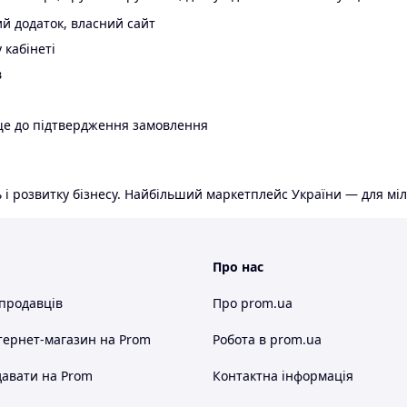
й додаток, власний сайт
 кабінеті
в
ще до підтвердження замовлення
 і розвитку бізнесу. Найбільший маркетплейс України — для міл
Про нас
 продавців
Про prom.ua
тернет-магазин
на Prom
Робота в prom.ua
авати на Prom
Контактна інформація