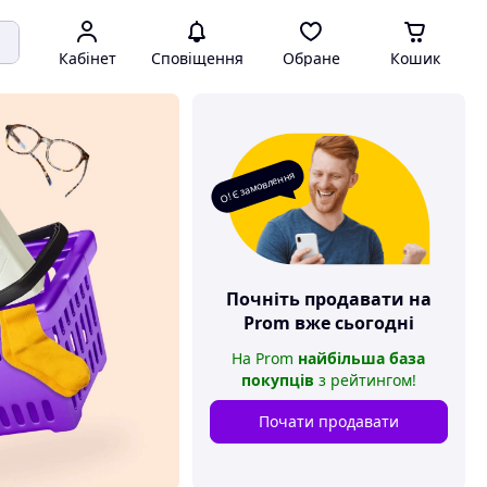
Кабінет
Сповіщення
Обране
Кошик
О! Є замовлення
Почніть продавати на
Prom
вже сьогодні
На
Prom
найбільша база
покупців
з рейтингом
!
Почати продавати