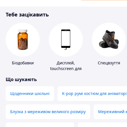
Матеріали для ремонту
Тебе зацікавить
Спорт і відпочинок
Біодобавки
Дисплей,
Спецвзуття
touchscreen для
телефонів
Що шукають
Щоденники шкільні
K-pop румі костюм для аніматорі
Блузка з мереживом великого розміру
Мереживний ко