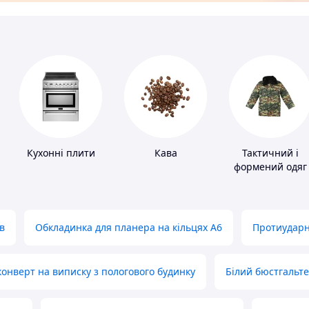
Кухонні плити
Кава
Тактичний і
формений одяг
в
Обкладинка для планера на кільцях А6
Протиударн
нверт на виписку з пологового будинку
Білий бюстгальт