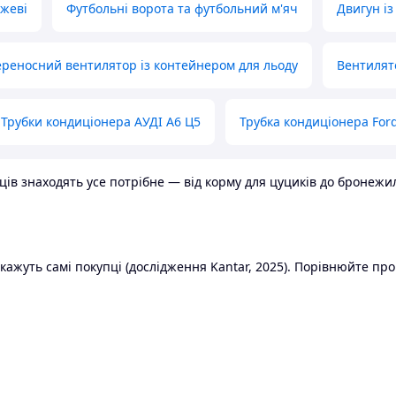
ожеві
Футбольні ворота та футбольний м'яч
Двигун із
реносний вентилятор із контейнером для льоду
Вентилят
Трубки кондиціонера АУДІ А6 Ц5
Трубка кондиціонера Ford
в знаходять усе потрібне — від корму для цуциків до бронежилет
ажуть самі покупці (дослідження Kantar, 2025). Порівнюйте пропо