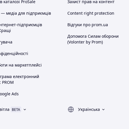
 каталозі ProSale
Захист прав на контент
 — медіа для підприємців
Content right protection
інтернет-підприємців
Відгуки про prom.ua
Кращі
Допомога Силам оборони
тувача
(Volonter by Prom)
нфіденційності
оти на маркетплейсі
ограма електронний
с PROM
oogle Ads
вітла
Українська
BETA