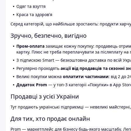
Одяг та взуття
Краса та здоров'я
Серед категорій, що найбільше зростають: продукти харчув
Зручно, безпечно, вигідно
Пром-оплата
захищає кожну покупку: продавець отриму
картку. Плюс не треба переплачувати за післяплату на 
З підпискою Smart — безкоштовна доставка по всій Украї
Регулярно проходять
акції від продавців та сезонні з
Великі покупки можна
оплатити частинами
: від 2 до 
Додаток Prom
— у топ-3 категорії «Покупки» в App Stor
Продавці з усієї України
Тут продають українські підприємці — невеликі майстерні,
Для тих, хто продає онлайн
Prom — маркетплейс для бізнесу будь-якого масштабу. Легк