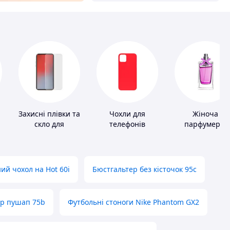
Захисні плівки та
Чохли для
Жіноча
скло для
телефонів
парфумерія
портативних
пристроїв
ий чохол на Hot 60i
Бюстгальтер без кісточок 95с
ер пушап 75b
Футбольні стоноги Nike Phantom GX2