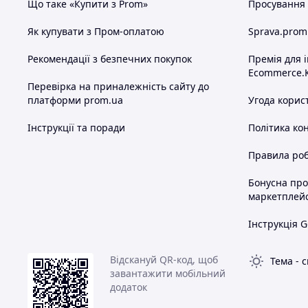
Що таке «Купити з Prom»
Просування в
Як купувати з Пром-оплатою
Sprava.prom
Рекомендації з безпечних покупок
Премія для 
Ecommerce.
Перевірка на приналежність сайту до
платформи prom.ua
Угода корис
Інструкції та поради
Політика ко
Правила роб
Бонусна пр
маркетплей
Інструкція G
Відскануй QR-код, щоб
Тема
-
с
завантажити мобільний
додаток