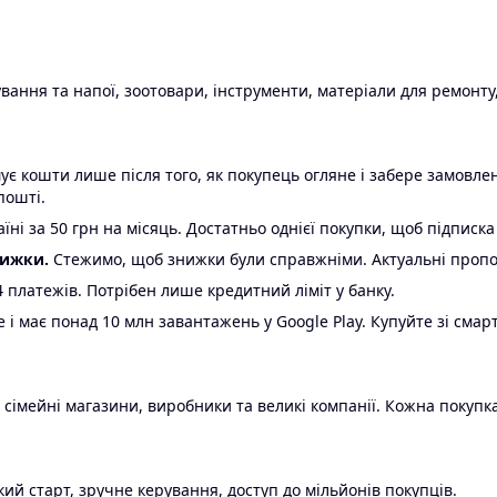
ання та напої, зоотовари, інструменти, матеріали для ремонту,
є кошти лише після того, як покупець огляне і забере замовл
пошті.
ні за 50 грн на місяць. Достатньо однієї покупки, щоб підписка
нижки.
Стежимо, щоб знижки були справжніми. Актуальні пропози
24 платежів. Потрібен лише кредитний ліміт у банку.
e і має понад 10 млн завантажень у Google Play. Купуйте зі смар
 сімейні магазини, виробники та великі компанії. Кожна покупка
ий старт, зручне керування, доступ до мільйонів покупців.