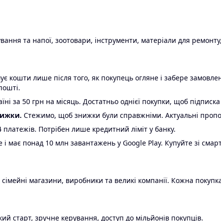
ання та напої, зоотовари, інструменти, матеріали для ремонту,
є кошти лише після того, як покупець огляне і забере замовл
пошті.
ні за 50 грн на місяць. Достатньо однієї покупки, щоб підписка
нижки.
Стежимо, щоб знижки були справжніми. Актуальні пропози
24 платежів. Потрібен лише кредитний ліміт у банку.
e і має понад 10 млн завантажень у Google Play. Купуйте зі смар
 сімейні магазини, виробники та великі компанії. Кожна покупка
ий старт, зручне керування, доступ до мільйонів покупців.