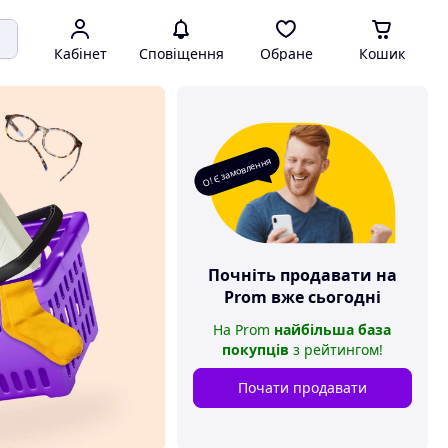
Кабінет
Сповіщення
Обране
Кошик
О! Є замовлення
Почніть продавати на
Prom
вже сьогодні
На
Prom
найбільша база
покупців
з рейтингом
!
Почати продавати