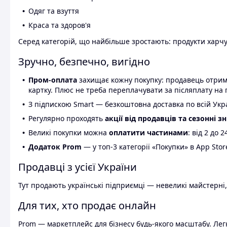
Одяг та взуття
Краса та здоров'я
Серед категорій, що найбільше зростають: продукти харчув
Зручно, безпечно, вигідно
Пром-оплата
захищає кожну покупку: продавець отриму
картку. Плюс не треба переплачувати за післяплату на 
З підпискою Smart — безкоштовна доставка по всій Украї
Регулярно проходять
акції від продавців та сезонні з
Великі покупки можна
оплатити частинами
: від 2 до 
Додаток Prom
— у топ-3 категорії «Покупки» в App Stor
Продавці з усієї України
Тут продають українські підприємці — невеликі майстерні,
Для тих, хто продає онлайн
Prom — маркетплейс для бізнесу будь-якого масштабу. Легк