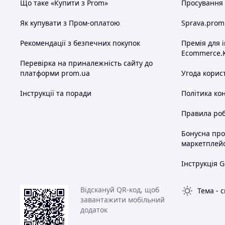
Що таке «Купити з Prom»
Просування в
Як купувати з Пром-оплатою
Sprava.prom
Рекомендації з безпечних покупок
Премія для 
Ecommerce.
Перевірка на приналежність сайту до
платформи prom.ua
Угода корис
Інструкції та поради
Політика ко
Правила роб
Бонусна пр
маркетплей
Інструкція G
Відскануй QR-код, щоб
Тема
-
с
завантажити мобільний
додаток