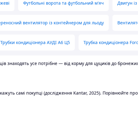
ожеві
Футбольні ворота та футбольний м'яч
Двигун із
реносний вентилятор із контейнером для льоду
Вентилят
Трубки кондиціонера АУДІ А6 Ц5
Трубка кондиціонера Ford
в знаходять усе потрібне — від корму для цуциків до бронежилет
ажуть самі покупці (дослідження Kantar, 2025). Порівнюйте пропо