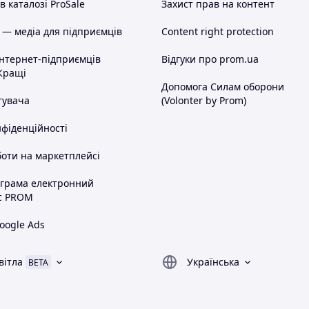
 каталозі ProSale
Захист прав на контент
 — медіа для підприємців
Content right protection
інтернет-підприємців
Відгуки про prom.ua
Кращі
Допомога Силам оборони
тувача
(Volonter by Prom)
нфіденційності
оти на маркетплейсі
ограма електронний
с PROM
oogle Ads
вітла
Українська
BETA