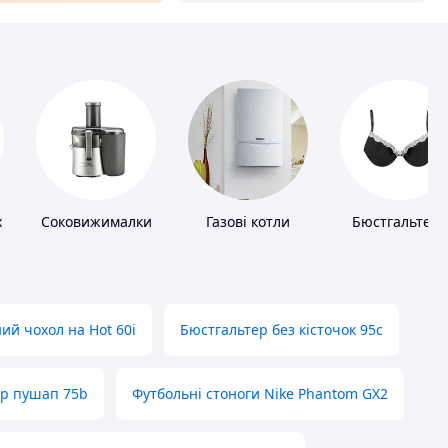
х
Соковижималки
Газові котли
Бюстгальтер
ий чохол на Hot 60i
Бюстгальтер без кісточок 95с
ер пушап 75b
Футбольні стоноги Nike Phantom GX2