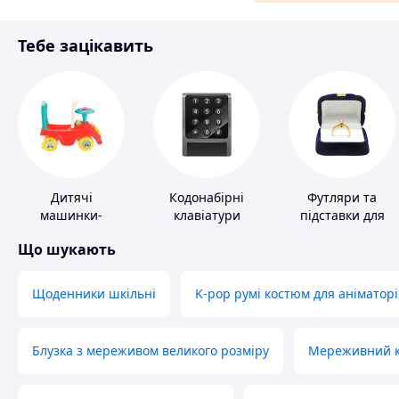
Матеріали для ремонту
Тебе зацікавить
Спорт і відпочинок
Дитячі
Кодонабірні
Футляри та
машинки-
клавіатури
підставки для
каталки
коштовностей
Що шукають
Щоденники шкільні
K-pop румі костюм для аніматорі
Блузка з мереживом великого розміру
Мереживний ко