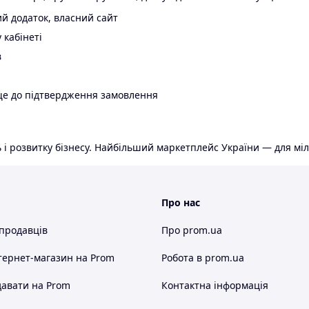
й додаток, власний сайт
 кабінеті
в
ще до підтвердження замовлення
 і розвитку бізнесу. Найбільший маркетплейс України — для міл
Про нас
 продавців
Про prom.ua
тернет-магазин
на Prom
Робота в prom.ua
авати на Prom
Контактна інформація