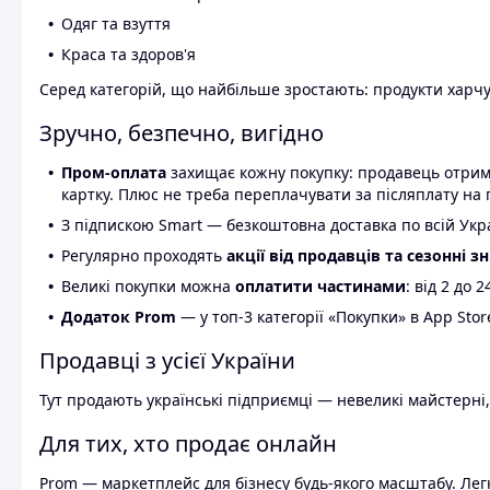
Одяг та взуття
Краса та здоров'я
Серед категорій, що найбільше зростають: продукти харчув
Зручно, безпечно, вигідно
Пром-оплата
захищає кожну покупку: продавець отриму
картку. Плюс не треба переплачувати за післяплату на 
З підпискою Smart — безкоштовна доставка по всій Украї
Регулярно проходять
акції від продавців та сезонні з
Великі покупки можна
оплатити частинами
: від 2 до 
Додаток Prom
— у топ-3 категорії «Покупки» в App Stor
Продавці з усієї України
Тут продають українські підприємці — невеликі майстерні,
Для тих, хто продає онлайн
Prom — маркетплейс для бізнесу будь-якого масштабу. Легк