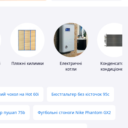
і
Пляжні килимки
Електричні
Конденсатор
котли
кондиціонера
ий чохол на Hot 60i
Бюстгальтер без кісточок 95с
ер пушап 75b
Футбольні стоноги Nike Phantom GX2