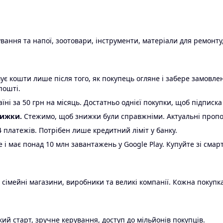
ання та напої, зоотовари, інструменти, матеріали для ремонту,
є кошти лише після того, як покупець огляне і забере замовл
пошті.
ні за 50 грн на місяць. Достатньо однієї покупки, щоб підписка
нижки.
Стежимо, щоб знижки були справжніми. Актуальні пропози
24 платежів. Потрібен лише кредитний ліміт у банку.
e і має понад 10 млн завантажень у Google Play. Купуйте зі смар
 сімейні магазини, виробники та великі компанії. Кожна покупка
ий старт, зручне керування, доступ до мільйонів покупців.