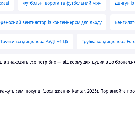
ожеві
Футбольні ворота та футбольний м'яч
Двигун із
реносний вентилятор із контейнером для льоду
Вентилят
Трубки кондиціонера АУДІ А6 Ц5
Трубка кондиціонера Ford
в знаходять усе потрібне — від корму для цуциків до бронежилет
ажуть самі покупці (дослідження Kantar, 2025). Порівнюйте пропо