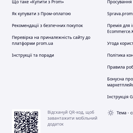
Що таке «Купити з Prom»
Просування в
Як купувати з Пром-оплатою
Sprava.prom
Рекомендації з безпечних покупок
Премія для 
Ecommerce.
Перевірка на приналежність сайту до
платформи prom.ua
Угода корис
Інструкції та поради
Політика ко
Правила роб
Бонусна пр
маркетплей
Інструкція G
Відскануй QR-код, щоб
Тема
-
с
завантажити мобільний
додаток