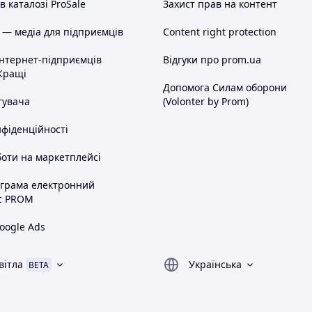
 каталозі ProSale
Захист прав на контент
 — медіа для підприємців
Content right protection
інтернет-підприємців
Відгуки про prom.ua
Кращі
Допомога Силам оборони
тувача
(Volonter by Prom)
нфіденційності
оти на маркетплейсі
ограма електронний
с PROM
oogle Ads
вітла
Українська
BETA