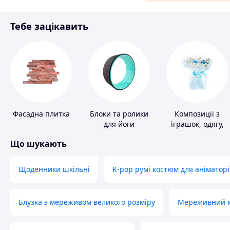
Матеріали для ремонту
Тебе зацікавить
Спорт і відпочинок
Фасадна плитка
Блоки та ролики
Композиції з
для йоги
іграшок, одягу,
підгузків
Що шукають
Щоденники шкільні
K-pop румі костюм для аніматорі
Блузка з мереживом великого розміру
Мереживний ко