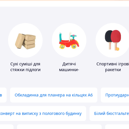
Сухі суміші для
Дитячі
Спортивні ігров
стяжки підлоги
машинки-
ракетки
каталки
в
Обкладинка для планера на кільцях А6
Протиударн
нверт на виписку з пологового будинку
Білий бюстгальт