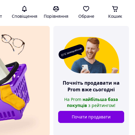
т
Сповіщення
Порівняння
Обране
Кошик
О! Є замовлення
Почніть продавати на
Prom
вже сьогодні
На
Prom
найбільша база
покупців
з рейтингом
!
Почати продавати