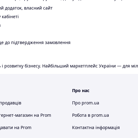
й додаток, власний сайт
 кабінеті
в
ще до підтвердження замовлення
 і розвитку бізнесу. Найбільший маркетплейс України — для міл
Про нас
 продавців
Про prom.ua
тернет-магазин
на Prom
Робота в prom.ua
авати на Prom
Контактна інформація