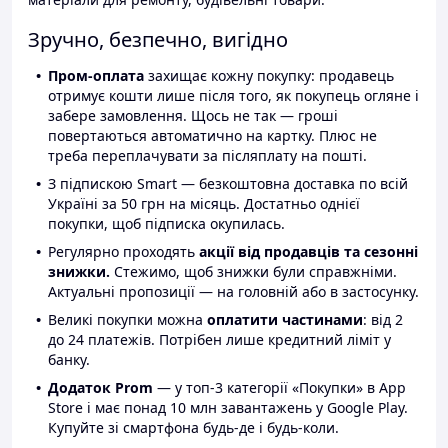
Зручно, безпечно, вигідно
Пром-оплата
захищає кожну покупку: продавець
отримує кошти лише після того, як покупець огляне і
забере замовлення. Щось не так — гроші
повертаються автоматично на картку. Плюс не
треба переплачувати за післяплату на пошті.
З підпискою Smart — безкоштовна доставка по всій
Україні за 50 грн на місяць. Достатньо однієї
покупки, щоб підписка окупилась.
Регулярно проходять
акції від продавців та сезонні
знижки.
Стежимо, щоб знижки були справжніми.
Актуальні пропозиції — на головній або в застосунку.
Великі покупки можна
оплатити частинами
: від 2
до 24 платежів. Потрібен лише кредитний ліміт у
банку.
Додаток Prom
— у топ-3 категорії «Покупки» в App
Store і має понад 10 млн завантажень у Google Play.
Купуйте зі смартфона будь-де і будь-коли.