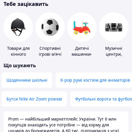
Тебе зацікавить
Товари для
Спортивні
Дитячі
Музичні
кінного
ігрові м'ячі
машинки-
центри,
спорту
каталки
магнітоли
Що шукають
Щоденники шкільні
K-pop румі костюм для аніматорів
Бутси Nike Air Zoom рожеві
Футбольні ворота та футбо
Prom — найбільший маркетплейс України. Тут 6 млн
покупців знаходять усе потрібне — від корму для
цуциків до бронежилетів. А 60 тис. підприємців з усієї