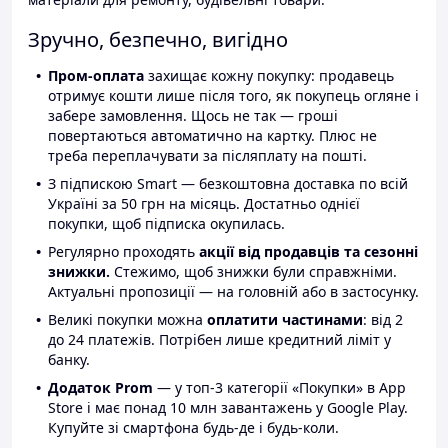
Зручно, безпечно, вигідно
Пром-оплата
захищає кожну покупку: продавець
отримує кошти лише після того, як покупець огляне і
забере замовлення. Щось не так — гроші
повертаються автоматично на картку. Плюс не
треба переплачувати за післяплату на пошті.
З підпискою Smart — безкоштовна доставка по всій
Україні за 50 грн на місяць. Достатньо однієї
покупки, щоб підписка окупилась.
Регулярно проходять
акції від продавців та сезонні
знижки.
Стежимо, щоб знижки були справжніми.
Актуальні пропозиції — на головній або в застосунку.
Великі покупки можна
оплатити частинами
: від 2
до 24 платежів. Потрібен лише кредитний ліміт у
банку.
Додаток Prom
— у топ-3 категорії «Покупки» в App
Store і має понад 10 млн завантажень у Google Play.
Купуйте зі смартфона будь-де і будь-коли.