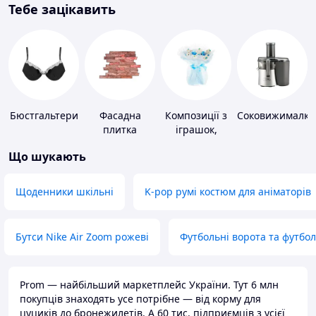
Тебе зацікавить
Бюстгальтери
Фасадна
Композиції з
Соковижималки
плитка
іграшок,
одягу,
Що шукають
підгузків
Щоденники шкільні
K-pop румі костюм для аніматорів
Бутси Nike Air Zoom рожеві
Футбольні ворота та футбо
Prom — найбільший маркетплейс України. Тут 6 млн
покупців знаходять усе потрібне — від корму для
цуциків до бронежилетів. А 60 тис. підприємців з усієї