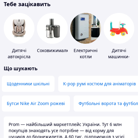
Тебе зацікавить
Дитячі
Соковижималки
Електричні
Дитячі
автокрісла
котли
машинки-
каталки
Що шукають
Щоденники шкільні
K-pop румі костюм для аніматорів
Бутси Nike Air Zoom рожеві
Футбольні ворота та футбо
Prom — найбільший маркетплейс України. Тут 6 млн
покупців знаходять усе потрібне — від корму для
цуциків до бронежилетів. А 60 тис. підприємців з усієї