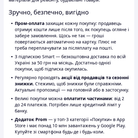
Зручно, безпечно, вигідно
Пром-оплата
захищає кожну покупку: продавець
отримує кошти лише після того, як покупець огляне і
забере замовлення. Щось не так — гроші
повертаються автоматично на картку. Плюс не
треба переплачувати за післяплату на пошті.
З підпискою Smart — безкоштовна доставка по всій
Україні за 50 грн на місяць. Достатньо однієї
покупки, щоб підписка окупилась.
Регулярно проходять
акції від продавців та сезонні
знижки.
Стежимо, щоб знижки були справжніми.
Актуальні пропозиції — на головній або в застосунку.
Великі покупки можна
оплатити частинами
: від 2
до 24 платежів. Потрібен лише кредитний ліміт у
банку.
Додаток Prom
— у топ-3 категорії «Покупки» в App
Store і має понад 10 млн завантажень у Google Play.
Купуйте зі смартфона будь-де і будь-коли.