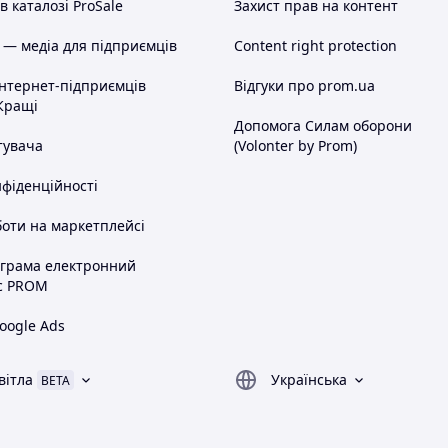
 каталозі ProSale
Захист прав на контент
 — медіа для підприємців
Content right protection
інтернет-підприємців
Відгуки про prom.ua
Кращі
Допомога Силам оборони
тувача
(Volonter by Prom)
нфіденційності
оти на маркетплейсі
ограма електронний
с PROM
oogle Ads
вітла
Українська
BETA