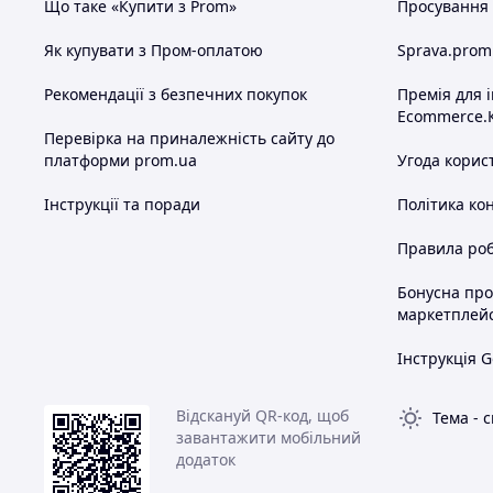
Що таке «Купити з Prom»
Просування в
Як купувати з Пром-оплатою
Sprava.prom
Рекомендації з безпечних покупок
Премія для 
Ecommerce.
Перевірка на приналежність сайту до
платформи prom.ua
Угода корис
Інструкції та поради
Політика ко
Правила роб
Бонусна пр
маркетплей
Інструкція G
Відскануй QR-код, щоб
Тема
-
с
завантажити мобільний
додаток