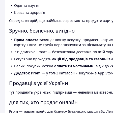
Одяг та взуття
Краса та здоров'я
Серед категорій, що найбільше зростають: продукти харчув
Зручно, безпечно, вигідно
Пром-оплата
захищає кожну покупку: продавець отриму
картку. Плюс не треба переплачувати за післяплату на 
З підпискою Smart — безкоштовна доставка по всій Украї
Регулярно проходять
акції від продавців та сезонні з
Великі покупки можна
оплатити частинами
: від 2 до 
Додаток Prom
— у топ-3 категорії «Покупки» в App Stor
Продавці з усієї України
Тут продають українські підприємці — невеликі майстерні,
Для тих, хто продає онлайн
Prom — маркетплейс для бізнесу будь-якого масштабу. Легк