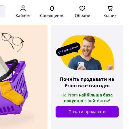
Кабінет
Сповіщення
Обране
Кошик
О! Є замовлення
Почніть продавати на
Prom
вже сьогодні
На
Prom
найбільша база
покупців
з рейтингом
!
Почати продавати