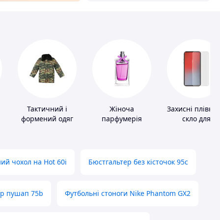
Тактичний і
Жіноча
Захисні плівки 
формений одяг
парфумерія
скло для
портативних
пристроїв
ий чохол на Hot 60i
Бюстгальтер без кісточок 95с
ер пушап 75b
Футбольні стоноги Nike Phantom GX2