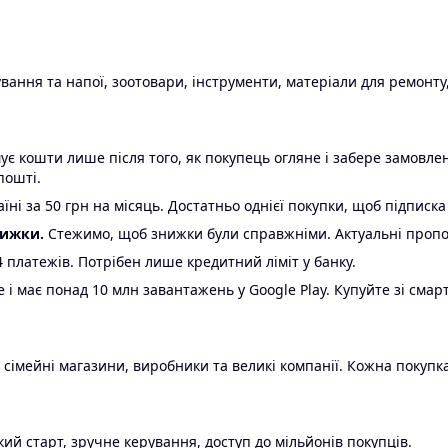
ання та напої, зоотовари, інструменти, матеріали для ремонту,
є кошти лише після того, як покупець огляне і забере замовл
пошті.
ні за 50 грн на місяць. Достатньо однієї покупки, щоб підписка
нижки.
Стежимо, щоб знижки були справжніми. Актуальні пропози
24 платежів. Потрібен лише кредитний ліміт у банку.
e і має понад 10 млн завантажень у Google Play. Купуйте зі смар
 сімейні магазини, виробники та великі компанії. Кожна покупка
ий старт, зручне керування, доступ до мільйонів покупців.