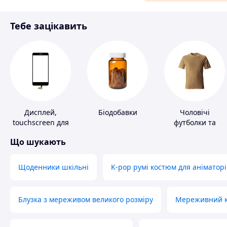
Матеріали для ремонту
Тебе зацікавить
Спорт і відпочинок
Дисплей,
Біодобавки
Чоловічі
touchscreen для
футболки та
телефонів
майки
Що шукають
Щоденники шкільні
K-pop румі костюм для аніматорі
Блузка з мереживом великого розміру
Мереживний ко