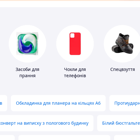
Засоби для
Чохли для
Спецвзуття
прання
телефонів
в
Обкладинка для планера на кільцях А6
Протиударн
нверт на виписку з пологового будинку
Білий бюстгальт