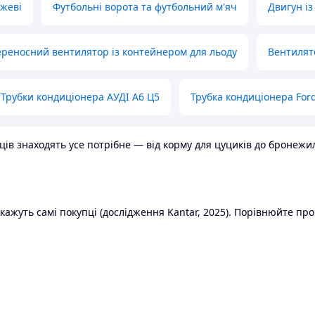
ожеві
Футбольні ворота та футбольний м'яч
Двигун із
реносний вентилятор із контейнером для льоду
Вентилят
Трубки кондиціонера АУДІ А6 Ц5
Трубка кондиціонера Ford
в знаходять усе потрібне — від корму для цуциків до бронежилет
ажуть самі покупці (дослідження Kantar, 2025). Порівнюйте пропо