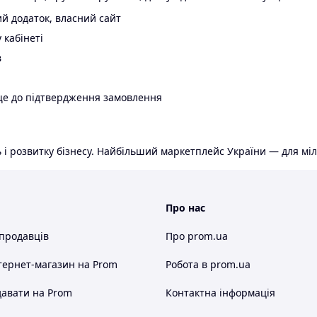
й додаток, власний сайт
 кабінеті
в
ще до підтвердження замовлення
 і розвитку бізнесу. Найбільший маркетплейс України — для міл
Про нас
 продавців
Про prom.ua
тернет-магазин
на Prom
Робота в prom.ua
авати на Prom
Контактна інформація