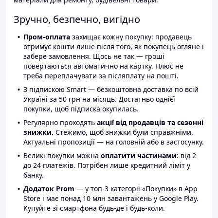
Зручно, безпечно, вигідно
Пром-оплата
захищає кожну покупку: продавець
отримує кошти лише після того, як покупець огляне і
забере замовлення. Щось не так — гроші
повертаються автоматично на картку. Плюс не
треба переплачувати за післяплату на пошті.
З підпискою Smart — безкоштовна доставка по всій
Україні за 50 грн на місяць. Достатньо однієї
покупки, щоб підписка окупилась.
Регулярно проходять
акції від продавців та сезонні
знижки.
Стежимо, щоб знижки були справжніми.
Актуальні пропозиції — на головній або в застосунку.
Великі покупки можна
оплатити частинами
: від 2
до 24 платежів. Потрібен лише кредитний ліміт у
банку.
Додаток Prom
— у топ-3 категорії «Покупки» в App
Store і має понад 10 млн завантажень у Google Play.
Купуйте зі смартфона будь-де і будь-коли.