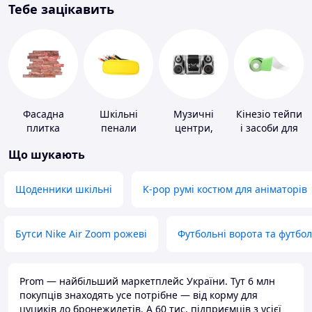
Тебе зацікавить
Фасадна
Шкільні
Музичні
Кінезіо тейпи
плитка
пенали
центри,
і засоби для
магнітоли
тейпування
Що шукають
Щоденники шкільні
K-pop румі костюм для аніматорів
Бутси Nike Air Zoom рожеві
Футбольні ворота та футбо
Prom — найбільший маркетплейс України. Тут 6 млн
покупців знаходять усе потрібне — від корму для
цуциків до бронежилетів. А 60 тис. підприємців з усієї