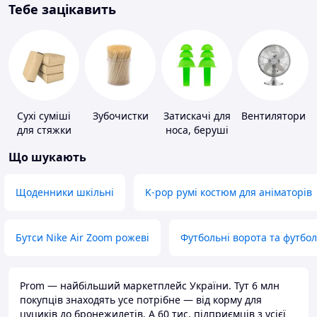
Тебе зацікавить
Сухі суміші
Зубочистки
Затискачі для
Вентилятори
для стяжки
носа, беруші
підлоги
для плавання
Що шукають
Щоденники шкільні
K-pop румі костюм для аніматорів
Бутси Nike Air Zoom рожеві
Футбольні ворота та футбо
Prom — найбільший маркетплейс України. Тут 6 млн
покупців знаходять усе потрібне — від корму для
цуциків до бронежилетів. А 60 тис. підприємців з усієї