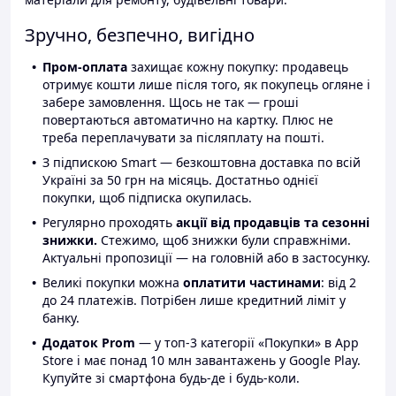
Зручно, безпечно, вигідно
Пром-оплата
захищає кожну покупку: продавець
отримує кошти лише після того, як покупець огляне і
забере замовлення. Щось не так — гроші
повертаються автоматично на картку. Плюс не
треба переплачувати за післяплату на пошті.
З підпискою Smart — безкоштовна доставка по всій
Україні за 50 грн на місяць. Достатньо однієї
покупки, щоб підписка окупилась.
Регулярно проходять
акції від продавців та сезонні
знижки.
Стежимо, щоб знижки були справжніми.
Актуальні пропозиції — на головній або в застосунку.
Великі покупки можна
оплатити частинами
: від 2
до 24 платежів. Потрібен лише кредитний ліміт у
банку.
Додаток Prom
— у топ-3 категорії «Покупки» в App
Store і має понад 10 млн завантажень у Google Play.
Купуйте зі смартфона будь-де і будь-коли.