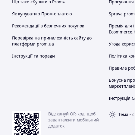
Що таке «Купити з Prom»
Просування в
Як купувати з Пром-оплатою
Sprava.prom
Рекомендації з безпечних покупок
Премія для 
Ecommerce.
Перевірка на приналежність сайту до
платформи prom.ua
Угода корис
Інструкції та поради
Політика ко
Правила роб
Бонусна пр
маркетплей
Інструкція G
Відскануй QR-код, щоб
Тема
-
с
завантажити мобільний
додаток