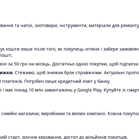
ання та напої, зоотовари, інструменти, матеріали для ремонту,
є кошти лише після того, як покупець огляне і забере замовл
пошті.
ні за 50 грн на місяць. Достатньо однієї покупки, щоб підписка
нижки.
Стежимо, щоб знижки були справжніми. Актуальні пропози
24 платежів. Потрібен лише кредитний ліміт у банку.
e і має понад 10 млн завантажень у Google Play. Купуйте зі смар
 сімейні магазини, виробники та великі компанії. Кожна покупка
ий старт, зручне керування, доступ до мільйонів покупців.