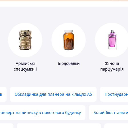
Армійські
Біодобавки
Жіноча
спецсумки і
парфумерія
рюкзаки
в
Обкладинка для планера на кільцях А6
Протиударн
нверт на виписку з пологового будинку
Білий бюстгальт