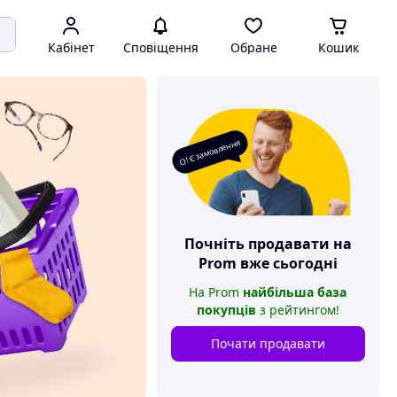
Кабінет
Сповіщення
Обране
Кошик
О! Є замовлення
Почніть продавати на
Prom
вже сьогодні
На
Prom
найбільша база
покупців
з рейтингом
!
Почати продавати