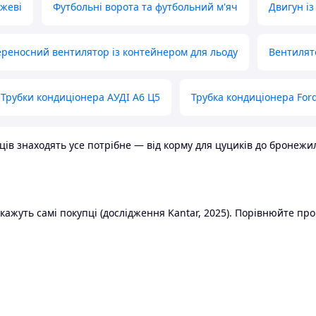
ожеві
Футбольні ворота та футбольний м'яч
Двигун із
реносний вентилятор із контейнером для льоду
Вентилят
Трубки кондиціонера АУДІ А6 Ц5
Трубка кондиціонера Ford
в знаходять усе потрібне — від корму для цуциків до бронежилет
ажуть самі покупці (дослідження Kantar, 2025). Порівнюйте пропо