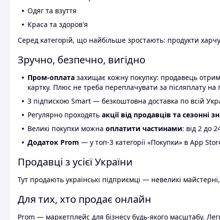
Одяг та взуття
Краса та здоров'я
Серед категорій, що найбільше зростають: продукти харчув
Зручно, безпечно, вигідно
Пром-оплата
захищає кожну покупку: продавець отриму
картку. Плюс не треба переплачувати за післяплату на 
З підпискою Smart — безкоштовна доставка по всій Украї
Регулярно проходять
акції від продавців та сезонні з
Великі покупки можна
оплатити частинами
: від 2 до 
Додаток Prom
— у топ-3 категорії «Покупки» в App Stor
Продавці з усієї України
Тут продають українські підприємці — невеликі майстерні,
Для тих, хто продає онлайн
Prom — маркетплейс для бізнесу будь-якого масштабу. Легк