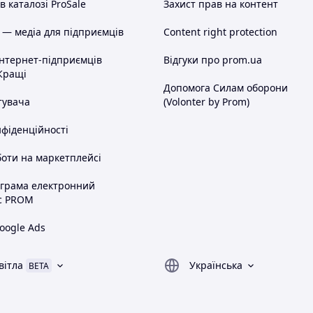
 каталозі ProSale
Захист прав на контент
 — медіа для підприємців
Content right protection
інтернет-підприємців
Відгуки про prom.ua
Кращі
Допомога Силам оборони
тувача
(Volonter by Prom)
нфіденційності
оти на маркетплейсі
ограма електронний
с PROM
oogle Ads
вітла
Українська
BETA