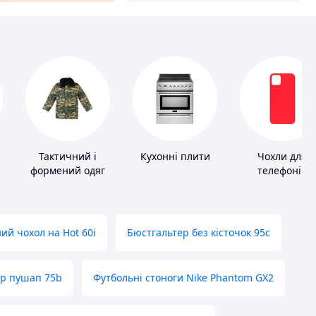
Тактичний і
Кухонні плити
Чохли для
формений одяг
телефонів
ий чохол на Hot 60i
Бюстгальтер без кісточок 95с
ер пушап 75b
Футбольні стоноги Nike Phantom GX2