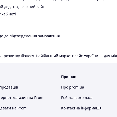
й додаток, власний сайт
 кабінеті
в
ще до підтвердження замовлення
 і розвитку бізнесу. Найбільший маркетплейс України — для міл
Про нас
 продавців
Про prom.ua
тернет-магазин
на Prom
Робота в prom.ua
авати на Prom
Контактна інформація