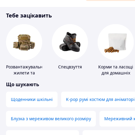
Матеріали для ремонту
Тебе зацікавить
Спорт і відпочинок
Розвантажувальні
Спецвзуття
Корми та ласощі
жилети та
для домашніх
плитоноски без
тварин і птахів
Що шукають
плит
Щоденники шкільні
K-pop румі костюм для аніматорі
Блузка з мереживом великого розміру
Мереживний ко