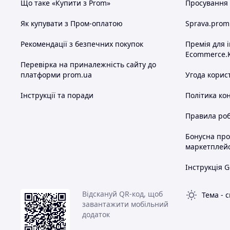
Що таке «Купити з Prom»
Просування в
Як купувати з Пром-оплатою
Sprava.prom
Рекомендації з безпечних покупок
Премія для 
Ecommerce.
Перевірка на приналежність сайту до
платформи prom.ua
Угода корис
Інструкції та поради
Політика ко
Правила роб
Бонусна пр
маркетплей
Інструкція G
Відскануй QR-код, щоб
Тема
-
с
завантажити мобільний
додаток