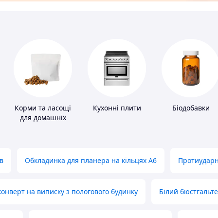
Корми та ласощі
Кухонні плити
Біодобавки
для домашніх
тварин і птахів
в
Обкладинка для планера на кільцях А6
Протиударн
нверт на виписку з пологового будинку
Білий бюстгальт