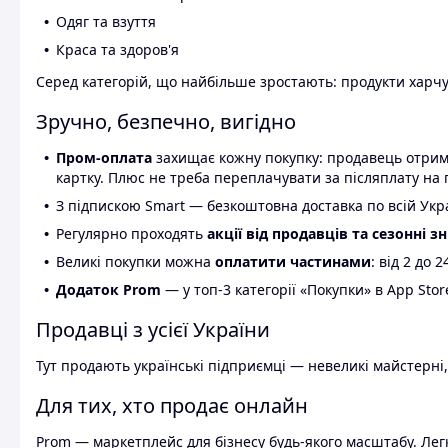
Одяг та взуття
Краса та здоров'я
Серед категорій, що найбільше зростають: продукти харчув
Зручно, безпечно, вигідно
Пром-оплата
захищає кожну покупку: продавець отриму
картку. Плюс не треба переплачувати за післяплату на 
З підпискою Smart — безкоштовна доставка по всій Украї
Регулярно проходять
акції від продавців та сезонні з
Великі покупки можна
оплатити частинами
: від 2 до 
Додаток Prom
— у топ-3 категорії «Покупки» в App Stor
Продавці з усієї України
Тут продають українські підприємці — невеликі майстерні,
Для тих, хто продає онлайн
Prom — маркетплейс для бізнесу будь-якого масштабу. Легк