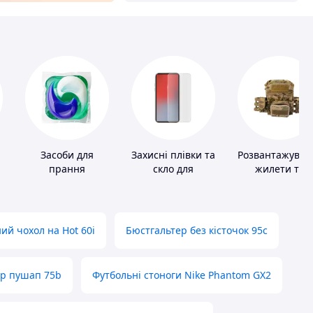
Засоби для
Захисні плівки та
Розвантажувал
прання
скло для
жилети та
портативних
плитоноски бе
пристроїв
плит
ий чохол на Hot 60i
Бюстгальтер без кісточок 95с
ер пушап 75b
Футбольні стоноги Nike Phantom GX2