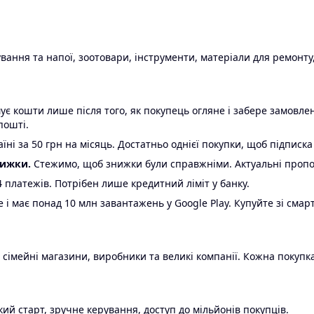
ання та напої, зоотовари, інструменти, матеріали для ремонту,
є кошти лише після того, як покупець огляне і забере замовл
пошті.
ні за 50 грн на місяць. Достатньо однієї покупки, щоб підписка
нижки.
Стежимо, щоб знижки були справжніми. Актуальні пропози
24 платежів. Потрібен лише кредитний ліміт у банку.
e і має понад 10 млн завантажень у Google Play. Купуйте зі смар
 сімейні магазини, виробники та великі компанії. Кожна покупка
ий старт, зручне керування, доступ до мільйонів покупців.