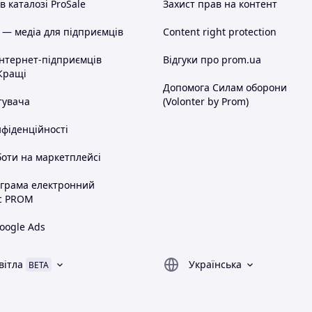
 каталозі ProSale
Захист прав на контент
 — медіа для підприємців
Content right protection
інтернет-підприємців
Відгуки про prom.ua
Кращі
Допомога Силам оборони
тувача
(Volonter by Prom)
нфіденційності
оти на маркетплейсі
ограма електронний
с PROM
oogle Ads
вітла
Українська
BETA