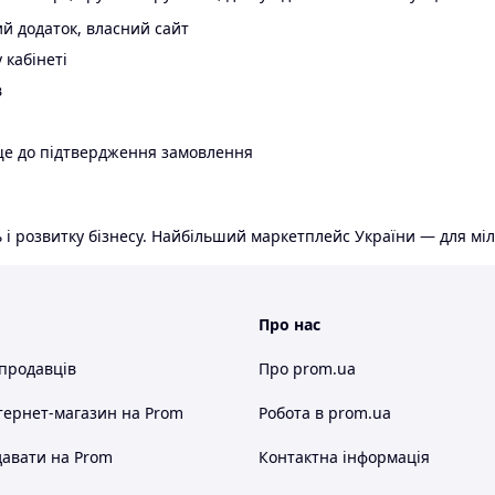
й додаток, власний сайт
 кабінеті
в
ще до підтвердження замовлення
 і розвитку бізнесу. Найбільший маркетплейс України — для міл
Про нас
 продавців
Про prom.ua
тернет-магазин
на Prom
Робота в prom.ua
авати на Prom
Контактна інформація