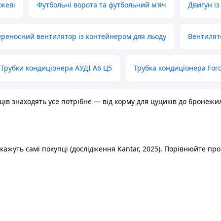
ожеві
Футбольні ворота та футбольний м'яч
Двигун із
реносний вентилятор із контейнером для льоду
Вентилят
Трубки кондиціонера АУДІ А6 Ц5
Трубка кондиціонера Ford
в знаходять усе потрібне — від корму для цуциків до бронежилет
ажуть самі покупці (дослідження Kantar, 2025). Порівнюйте пропо