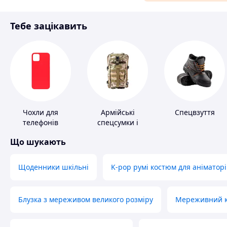
Матеріали для ремонту
Тебе зацікавить
Спорт і відпочинок
Чохли для
Армійські
Спецвзуття
телефонів
спецсумки і
рюкзаки
Що шукають
Щоденники шкільні
K-pop румі костюм для аніматорі
Блузка з мереживом великого розміру
Мереживний ко