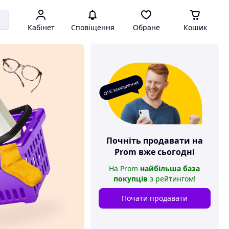
Кабінет
Сповіщення
Обране
Кошик
О! Є замовлення
Почніть продавати на
Prom
вже сьогодні
На
Prom
найбільша база
покупців
з рейтингом
!
Почати продавати