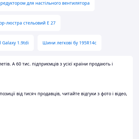
 редуктором для настільного вентилятора
ор-люстра стельовий E 27
 Galaxy 1.9tdi
Шини легкові бу 195R14c
ів. А 60 тис. підприємців з усієї країни продають і
зиції від тисяч продавців, читайте відгуки з фото і відео,