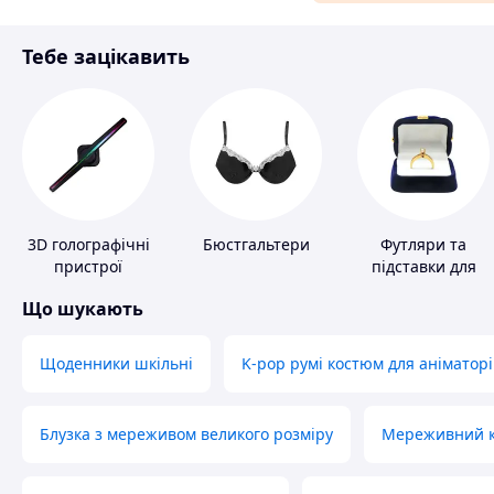
Матеріали для ремонту
Тебе зацікавить
Спорт і відпочинок
3D голографічні
Бюстгальтери
Футляри та
пристрої
підставки для
коштовностей
Що шукають
Щоденники шкільні
K-pop румі костюм для аніматорі
Блузка з мереживом великого розміру
Мереживний ко