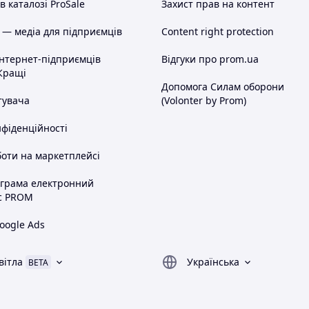
 каталозі ProSale
Захист прав на контент
 — медіа для підприємців
Content right protection
інтернет-підприємців
Відгуки про prom.ua
Кращі
Допомога Силам оборони
тувача
(Volonter by Prom)
нфіденційності
оти на маркетплейсі
ограма електронний
с PROM
oogle Ads
вітла
Українська
BETA