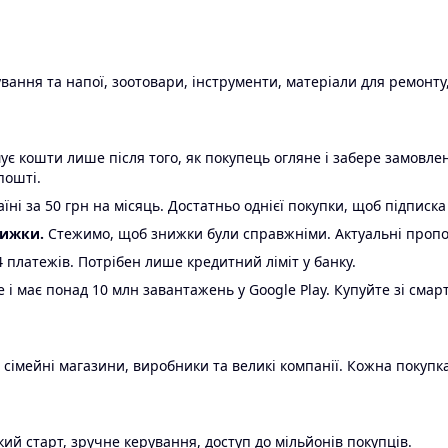
ання та напої, зоотовари, інструменти, матеріали для ремонту,
є кошти лише після того, як покупець огляне і забере замовл
пошті.
ні за 50 грн на місяць. Достатньо однієї покупки, щоб підписка
нижки.
Стежимо, щоб знижки були справжніми. Актуальні пропози
24 платежів. Потрібен лише кредитний ліміт у банку.
e і має понад 10 млн завантажень у Google Play. Купуйте зі смар
 сімейні магазини, виробники та великі компанії. Кожна покупка
ий старт, зручне керування, доступ до мільйонів покупців.