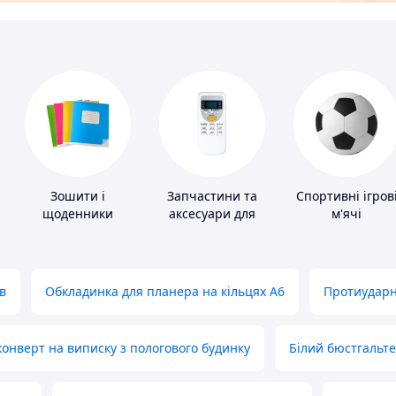
Зошити і
Запчастини та
Спортивні ігров
щоденники
аксесуари для
м'ячі
побутових
кондиціонерів
в
Обкладинка для планера на кільцях А6
Протиударн
нверт на виписку з пологового будинку
Білий бюстгальт