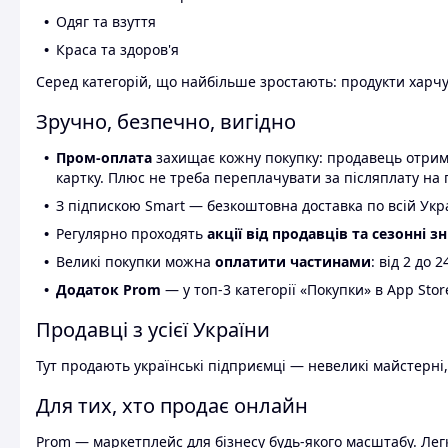
Одяг та взуття
Краса та здоров'я
Серед категорій, що найбільше зростають: продукти харчув
Зручно, безпечно, вигідно
Пром-оплата
захищає кожну покупку: продавець отриму
картку. Плюс не треба переплачувати за післяплату на 
З підпискою Smart — безкоштовна доставка по всій Украї
Регулярно проходять
акції від продавців та сезонні з
Великі покупки можна
оплатити частинами
: від 2 до 
Додаток Prom
— у топ-3 категорії «Покупки» в App Stor
Продавці з усієї України
Тут продають українські підприємці — невеликі майстерні,
Для тих, хто продає онлайн
Prom — маркетплейс для бізнесу будь-якого масштабу. Легк