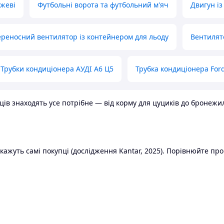
ожеві
Футбольні ворота та футбольний м'яч
Двигун із
реносний вентилятор із контейнером для льоду
Вентилят
Трубки кондиціонера АУДІ А6 Ц5
Трубка кондиціонера Ford
в знаходять усе потрібне — від корму для цуциків до бронежилет
ажуть самі покупці (дослідження Kantar, 2025). Порівнюйте пропо