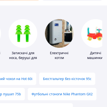
і
Затискачі для
Електричні
Дитячі
носа, беруші для
котли
машинки-
плавання
каталки
ий чохол на Hot 60i
Бюстгальтер без кісточок 95с
ер пушап 75b
Футбольні стоноги Nike Phantom GX2