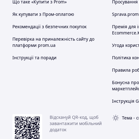
Що таке «Купити з Prom»
Просування в
Як купувати з Пром-оплатою
Sprava.prom
Рекомендації з безпечних покупок
Премія для 
Ecommerce.
Перевірка на приналежність сайту до
платформи prom.ua
Угода корис
Інструкції та поради
Політика ко
Правила роб
Бонусна пр
маркетплей
Інструкція G
Відскануй QR-код, щоб
Тема
-
с
завантажити мобільний
додаток