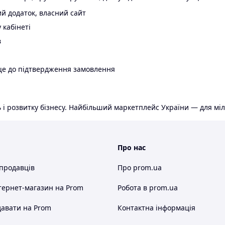
й додаток, власний сайт
 кабінеті
в
ще до підтвердження замовлення
 і розвитку бізнесу. Найбільший маркетплейс України — для міл
Про нас
 продавців
Про prom.ua
тернет-магазин
на Prom
Робота в prom.ua
авати на Prom
Контактна інформація