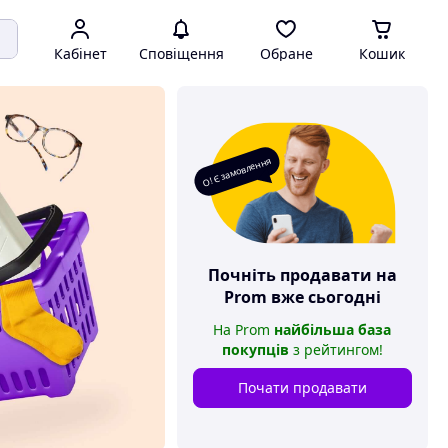
Кабінет
Сповіщення
Обране
Кошик
О! Є замовлення
Почніть продавати на
Prom
вже сьогодні
На
Prom
найбільша база
покупців
з рейтингом
!
Почати продавати