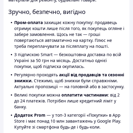
Зручно, безпечно, вигідно
Пром-оплата
захищає кожну покупку: продавець
отримує кошти лише після того, як покупець огляне і
забере замовлення. Щось не так — гроші
повертаються автоматично на картку. Плюс не
треба переплачувати за післяплату на пошті.
З підпискою Smart — безкоштовна доставка по всій
Україні за 50 грн на місяць. Достатньо однієї
покупки, щоб підписка окупилась.
Регулярно проходять
акції від продавців та сезонні
знижки.
Стежимо, щоб знижки були справжніми.
Актуальні пропозиції — на головній або в застосунку.
Великі покупки можна
оплатити частинами
: від 2
до 24 платежів. Потрібен лише кредитний ліміт у
банку.
Додаток Prom
— у топ-3 категорії «Покупки» в App
Store і має понад 10 млн завантажень у Google Play.
Купуйте зі смартфона будь-де і будь-коли.