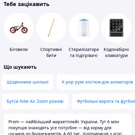
Тебе зацікавить
Біговели
Спортивні
Стерилізатори
Кодонабірні
бити
та підігрівачі
клавіатури
для дитячого
Що шукають
харчування
Щоденники шкільні
K-pop румі костюм для аніматорів
Бутси Nike Air Zoom рожеві
Футбольні ворота та футбо
Prom — найбільший маркетплейс України. Тут 6 млн
покупців знаходять усе потрібне — від корму для
цуциків до бронежилетів. А 60 тис. підприємців з усієї