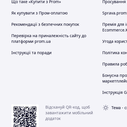
Що таке «Купити з Prom»
Просування в
Як купувати з Пром-оплатою
Sprava.prom
Рекомендації з безпечних покупок
Премія для 
Ecommerce.
Перевірка на приналежність сайту до
платформи prom.ua
Угода корис
Інструкції та поради
Політика ко
Правила роб
Бонусна пр
маркетплей
Інструкція G
Відскануй QR-код, щоб
Тема
-
с
завантажити мобільний
додаток