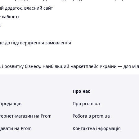
й додаток, власний сайт
 кабінеті
в
ще до підтвердження замовлення
 і розвитку бізнесу. Найбільший маркетплейс України — для міл
Про нас
 продавців
Про prom.ua
тернет-магазин
на Prom
Робота в prom.ua
авати на Prom
Контактна інформація