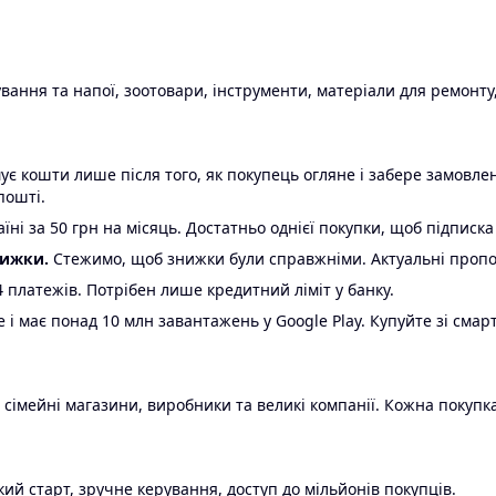
ання та напої, зоотовари, інструменти, матеріали для ремонту,
є кошти лише після того, як покупець огляне і забере замовл
пошті.
ні за 50 грн на місяць. Достатньо однієї покупки, щоб підписка
нижки.
Стежимо, щоб знижки були справжніми. Актуальні пропози
24 платежів. Потрібен лише кредитний ліміт у банку.
e і має понад 10 млн завантажень у Google Play. Купуйте зі смар
 сімейні магазини, виробники та великі компанії. Кожна покупка
ий старт, зручне керування, доступ до мільйонів покупців.