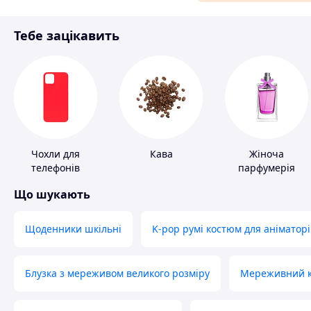
Матеріали для ремонту
Тебе зацікавить
Спорт і відпочинок
Чохли для
Кава
Жіноча
телефонів
парфумерія
Що шукають
Щоденники шкільні
K-pop румі костюм для аніматорі
Блузка з мереживом великого розміру
Мереживний ко