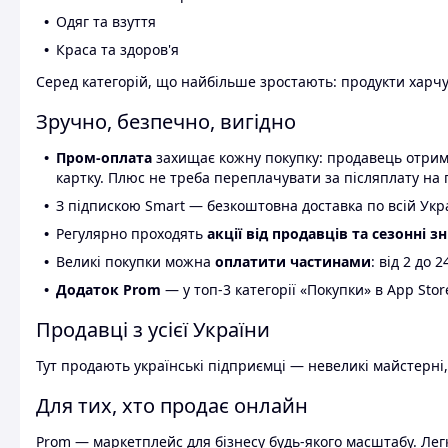
Одяг та взуття
Краса та здоров'я
Серед категорій, що найбільше зростають: продукти харчув
Зручно, безпечно, вигідно
Пром-оплата
захищає кожну покупку: продавець отриму
картку. Плюс не треба переплачувати за післяплату на 
З підпискою Smart — безкоштовна доставка по всій Украї
Регулярно проходять
акції від продавців та сезонні з
Великі покупки можна
оплатити частинами
: від 2 до 
Додаток Prom
— у топ-3 категорії «Покупки» в App Stor
Продавці з усієї України
Тут продають українські підприємці — невеликі майстерні,
Для тих, хто продає онлайн
Prom — маркетплейс для бізнесу будь-якого масштабу. Легк