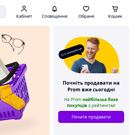
Кабінет
Сповіщення
Обране
Кошик
О! Є замовлення
Почніть продавати на
Prom
вже сьогодні
На
Prom
найбільша база
покупців
з рейтингом
!
Почати продавати