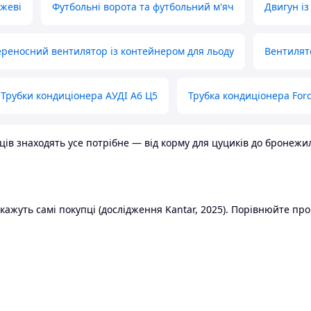
ожеві
Футбольні ворота та футбольний м'яч
Двигун із
реносний вентилятор із контейнером для льоду
Вентилят
Трубки кондиціонера АУДІ А6 Ц5
Трубка кондиціонера Ford
в знаходять усе потрібне — від корму для цуциків до бронежилет
ажуть самі покупці (дослідження Kantar, 2025). Порівнюйте пропо