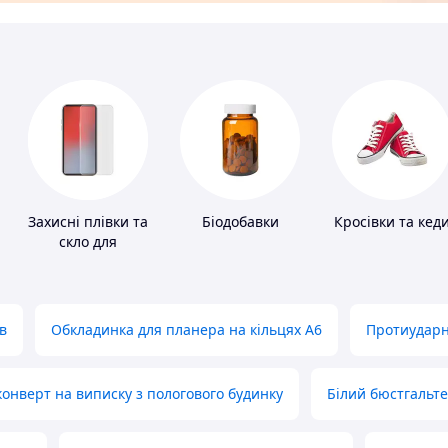
Захисні плівки та
Біодобавки
Кросівки та кед
скло для
портативних
пристроїв
в
Обкладинка для планера на кільцях А6
Протиударн
нверт на виписку з пологового будинку
Білий бюстгальт