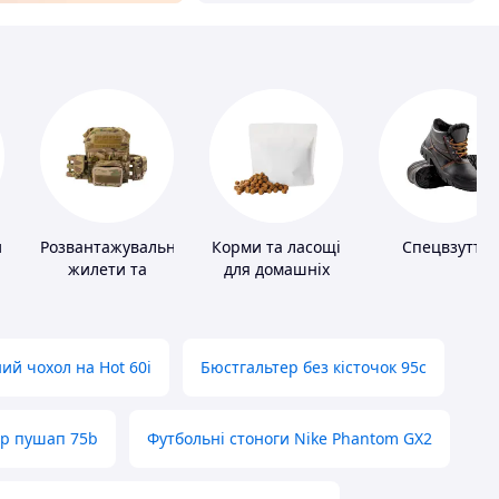
и
Розвантажувальні
Корми та ласощі
Спецвзуття
жилети та
для домашніх
плитоноски без
тварин і птахів
плит
ий чохол на Hot 60i
Бюстгальтер без кісточок 95с
ер пушап 75b
Футбольні стоноги Nike Phantom GX2