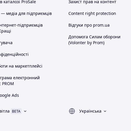
 каталозі ProSale
Захист прав на контент
 — медіа для підприємців
Content right protection
інтернет-підприємців
Відгуки про prom.ua
Кращі
Допомога Силам оборони
тувача
(Volonter by Prom)
нфіденційності
оти на маркетплейсі
ограма електронний
с PROM
oogle Ads
вітла
Українська
BETA